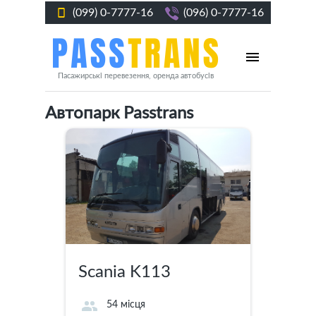
(099) 0-7777-16
(096) 0-7777-16
Пасажирські перевезення, оренда автобусів
Автопарк Passtrans
Scania K113
54 місця