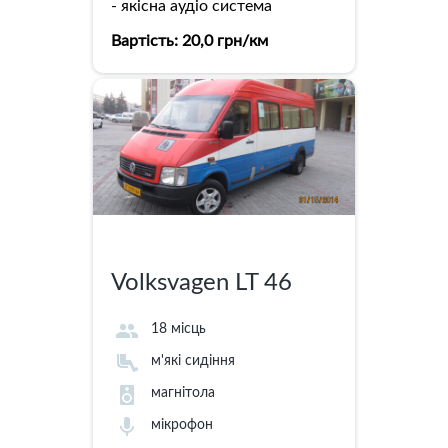
- якісна аудіо система
Вартість: 20,0 грн/км
детальніше
20 грн/км
Volksvagen LT 46
18 місць
м'які сидіння
магнітола
мікрофон