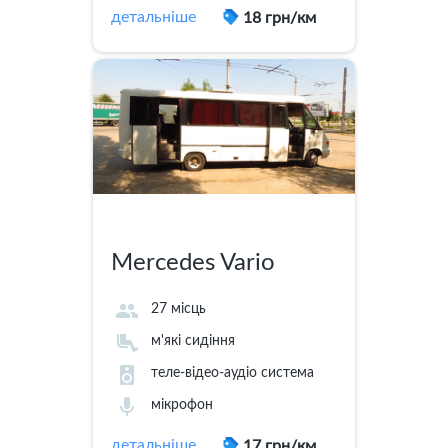
детальніше
18 грн/км
Mercedes Vario
27 місць
м'які сидіння
теле-відео-аудіо система
мікрофон
детальніше
17 грн/км