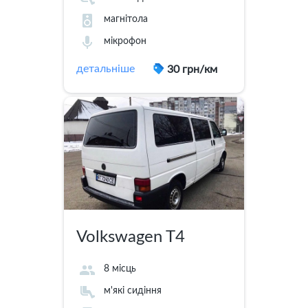
магнітола
мікрофон
детальніше
30 грн/км
Volkswagen T4
8 місць
м'які сидіння